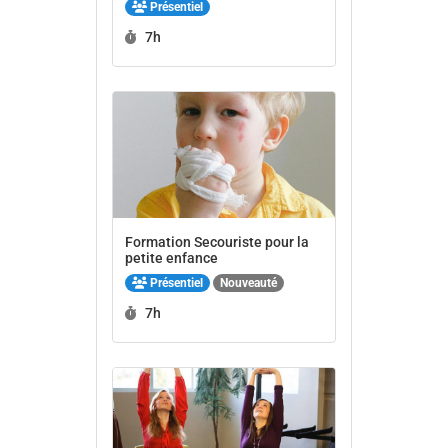
Présentiel
Durée :
7h
Formation Secouriste pour la
petite enfance
Présentiel
Nouveauté
Durée :
7h