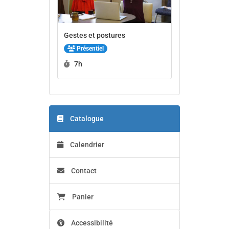
Gestes et postures
Présentiel
Durée :
7h
Catalogue
Calendrier
Contact
Panier
Accessibilité