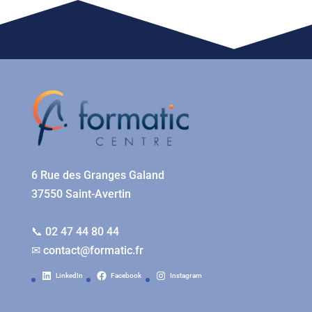
6 Rue des Granges Galand
37550 Saint-Avertin
📞 02 47 44 80 44
✉
contact@formatic.fr
LinkedIn
Facebook
Instagram