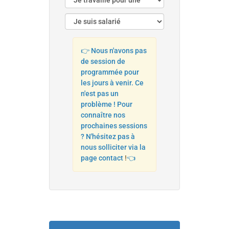
👉 Nous n'avons pas
de session de
programmée pour
les jours à venir. Ce
n'est pas un
problème ! Pour
connaître nos
prochaines sessions
? N'hésitez pas à
nous solliciter via la
page contact
!
👈