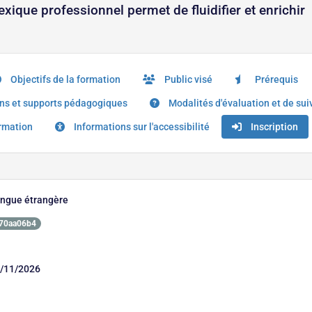
lexique professionnel permet de fluidifier et enrichir
Objectifs de la formation
Public visé
Prérequis
s et supports pédagogiques
Modalités d'évaluation et de sui
ormation
Informations sur l'accessibilité
Inscription
langue étrangère
570aa06b4
/11/2026