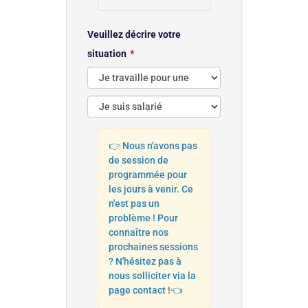
Veuillez décrire votre
situation
👉 Nous n'avons pas
de session de
programmée pour
les jours à venir. Ce
n'est pas un
problème ! Pour
connaître nos
prochaines sessions
? N'hésitez pas à
nous solliciter via la
page contact
!
👈