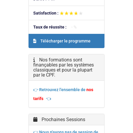
★★★★★
★★★★★
Satisfaction :
Taux de réussite :
- %
Télécharger le programme
Nos formations sont
finançables par les systèmes
classiques et pour la plupart
par le CPF.
👉 Retrouvez l'ensemble de
nos
tarifs
👈
Prochaines Sessions
👉 Nous n'avons pas de session de