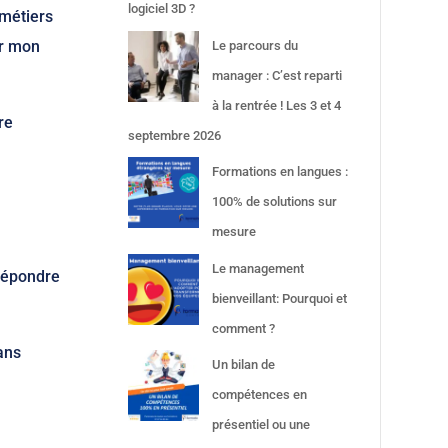
logiciel 3D ?
 métiers
er mon
Le parcours du
manager : C’est reparti
à la rentrée ! Les 3 et 4
re
septembre 2026
Formations en langues :
100% de solutions sur
mesure
Le management
 répondre
bienveillant: Pourquoi et
comment ?
ans
Un bilan de
compétences en
présentiel ou une