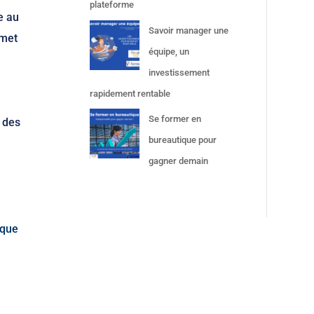
plateforme
e au
Savoir manager une
rmet
équipe, un
investissement
rapidement rentable
Se former en
r des
bureautique pour
gagner demain
ique