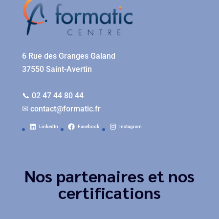
6 Rue des Granges Galand
37550 Saint-Avertin
📞 02 47 44 80 44
✉
contact@formatic.fr
LinkedIn
Facebook
Instagram
Nos partenaires et nos
certifications