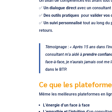
Un bilan de compétences est avant tout
✅
Un dialogue direct
avec un consultant 
✅
Des outils pratiques
pour
valider vos 
✅
Un suivi personnalisé
tout au long du 
retours.
Témoignage
:
« Après 15 ans dans l’in
consultant m’a aidé à
prendre confian
face-à-face, je n’aurais jamais osé me l
dans le BTP.
Ce que les plateforme
Même les meilleures plateformes en lign
L’énergie d’un face à face
L’empathie et l’intuition
d’un consultan