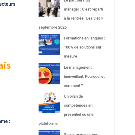
Le parcours du
recteurs
manager : C’est reparti
n
à la rentrée ! Les 3 et 4
septembre 2026
Formations en langues :
100% de solutions sur
mesure
ais
Le management
bienveillant: Pourquoi et
comment ?
Un bilan de
compétences en
présentiel ou une
mme :
plateforme
Savoir manager une