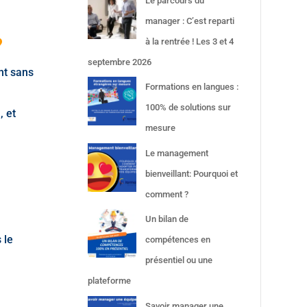
Le parcours du
manager : C’est reparti
?
à la rentrée ! Les 3 et 4
septembre 2026
ent sans
Formations en langues :
100% de solutions sur
, et
mesure
Le management
bienveillant: Pourquoi et
comment ?
Un bilan de
 le
compétences en
présentiel ou une
plateforme
Savoir manager une