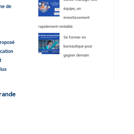
mme de
équipe, un
investissement
rapidement rentable
Se former en
proposé
bureautique pour
ication
gagner demain
t
plus
grande