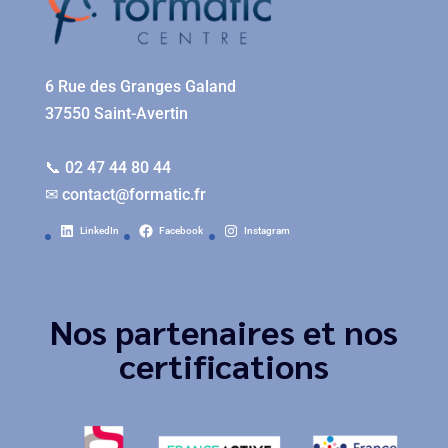
6 Rue des Granges Galand
37550 Saint-Avertin
📞 02 47 44 80 44
✉
contact@formatic.fr
LinkedIn
Facebook
Instagram
Nos partenaires et nos
certifications