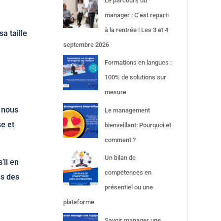
Le parcours du
manager : C’est reparti
à la rentrée ! Les 3 et 4
a taille
septembre 2026
Formations en langues :
100% de solutions sur
mesure
e nous
Le management
se et
bienveillant: Pourquoi et
comment ?
Un bilan de
’il en
compétences en
ns des
présentiel ou une
plateforme
Savoir manager une