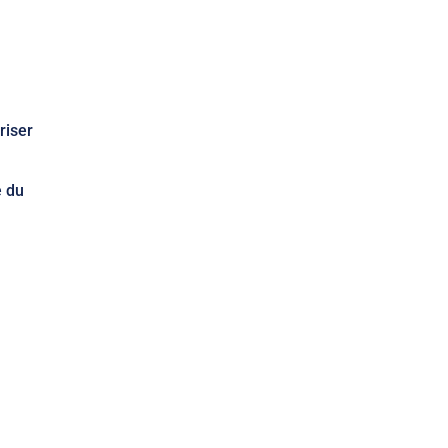
riser
e du