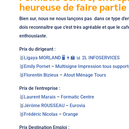
heureuse de faire partie
Bien sur, nous ne nous lançons pas dans ce type d’en
dois reconnaître que c’est très agréable et que le ca
enthousiaste.
Prix du dirigeant :
🥇
Ligaya MORLAND 🖥 👩‍🏫 📊
2L INFOSERVICES
🥈
Emily Pornet
–
Multisigne Impression tous support
🥉
Florentin Bizieux
–
Atout Ménage Tours
Prix de l’entreprise :
🥇
Laurent Marais
–
Formatic Centre
🥈
Jérôme ROUSSEAU
–
Eurovia
🥉
Frédéric Nicolas
–
Orange
Prix Destination Emploi :