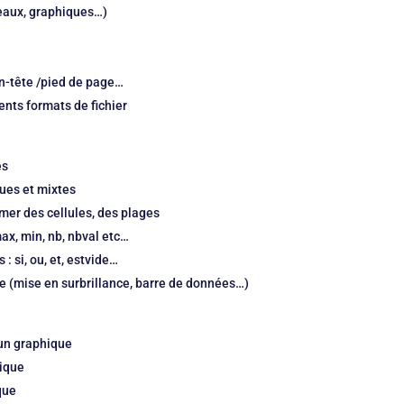
leaux, graphiques…)
en-tête /pied de page…
ents formats de fichier
es
lues et mixtes
mmer des cellules, des plages
ax, min, nb, nbval etc…
: si, ou, et, estvide…
le (mise en surbrillance, barre de données…)
'un graphique
hique
que