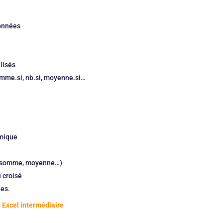
données
lisés
omme.si, nb.si, moyenne.si…
amique
ul (somme, moyenne…)
 croisé
ues.
n Excel intermédiaire