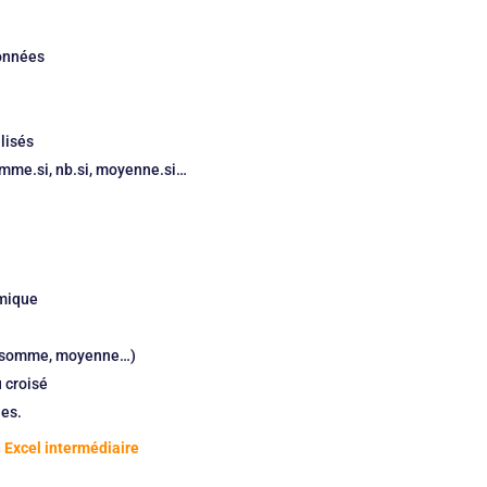
données
lisés
omme.si, nb.si, moyenne.si…
amique
ul (somme, moyenne…)
 croisé
ues.
n Excel intermédiaire