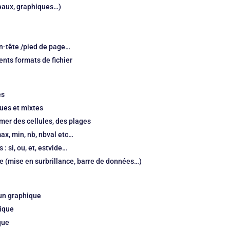
leaux, graphiques…)
en-tête /pied de page…
ents formats de fichier
es
lues et mixtes
mmer des cellules, des plages
ax, min, nb, nbval etc…
: si, ou, et, estvide…
le (mise en surbrillance, barre de données…)
'un graphique
hique
que