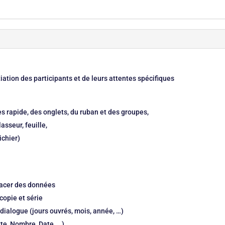
iation des participants et de leurs attentes spécifiques
ès rapide, des onglets, du ruban et des groupes,
asseur, feuille,
ichier)
éplacer des données
copie et série
e dialogue (jours ouvrés, mois, année, …)
xte, Nombre, Date, …)