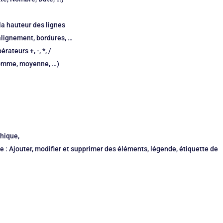
 la hauteur des lignes
 alignement, bordures, …
rateurs +, -, *, /
Somme, moyenne, …)
hique,
 : Ajouter, modifier et supprimer des éléments, légende, étiquette de