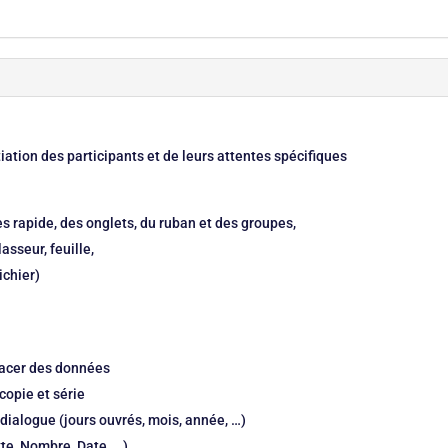
iation des participants et de leurs attentes spécifiques
ès rapide, des onglets, du ruban et des groupes,
asseur, feuille,
ichier)
éplacer des données
copie et série
e dialogue (jours ouvrés, mois, année, …)
xte, Nombre, Date, …)