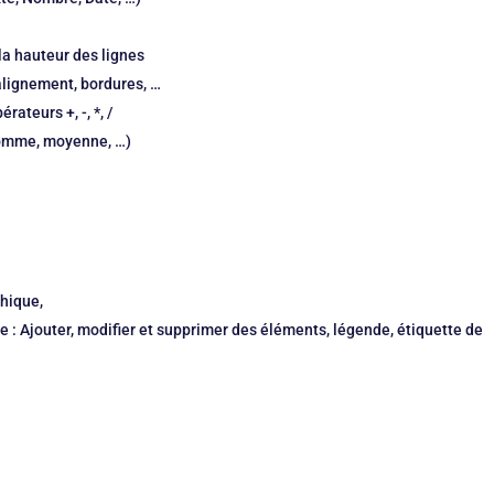
 la hauteur des lignes
 alignement, bordures, …
rateurs +, -, *, /
Somme, moyenne, …)
hique,
 : Ajouter, modifier et supprimer des éléments, légende, étiquette de