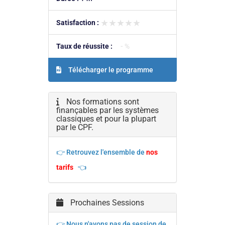
★★★★★
★★★★★
Satisfaction :
Taux de réussite :
- %
Télécharger le programme
Nos formations sont
finançables par les systèmes
classiques et pour la plupart
par le CPF.
👉 Retrouvez l'ensemble de
nos
tarifs
👈
Prochaines Sessions
👉 Nous n'avons pas de session de