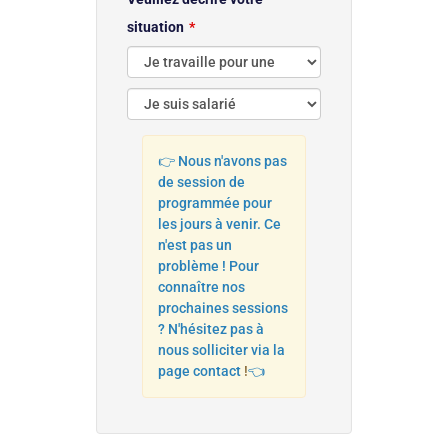
situation
👉 Nous n'avons pas
de session de
programmée pour
les jours à venir. Ce
n'est pas un
problème ! Pour
connaître nos
prochaines sessions
? N'hésitez pas à
nous solliciter via la
page contact
!
👈