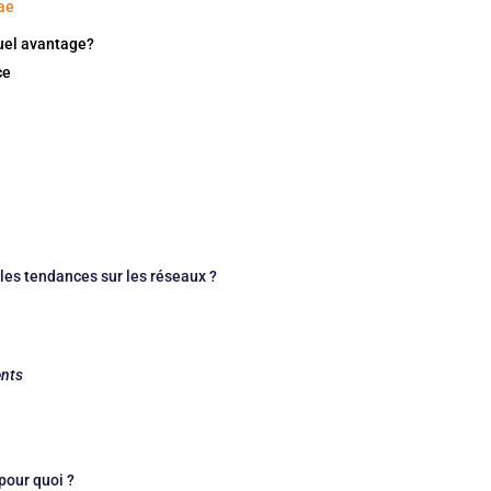
nae
quel avantage?
ce
les tendances sur les réseaux ?
ents
pour quoi ?