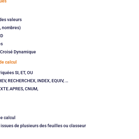
ques
 des valeurs
s, nombres)
CD
es
e Croisé Dynamique
de calcul
iquées SI, ET, OU
HEV, RECHERCHEX, INDEX, EQUIV, …
TEXTE.APRES, CNUM,
de calcul
issues de plusieurs des feuilles ou classeur