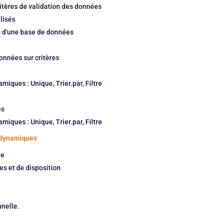
critères de validation des données
lisés
es d'une base de données
données sur critères
amiques : Unique, Trier.par, Filtre
es
amiques : Unique, Trier.par, Filtre
s dynamiques
ue
es et de disposition
nnelle.