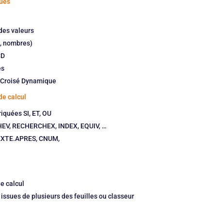
ques
 des valeurs
s, nombres)
CD
es
e Croisé Dynamique
de calcul
iquées SI, ET, OU
HEV, RECHERCHEX, INDEX, EQUIV, …
TEXTE.APRES, CNUM,
de calcul
issues de plusieurs des feuilles ou classeur