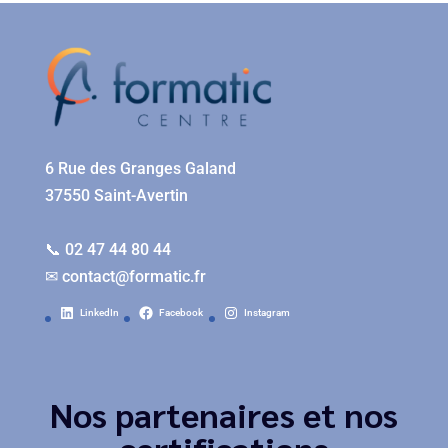
6 Rue des Granges Galand
37550 Saint-Avertin
📞 02 47 44 80 44
✉
contact@formatic.fr
LinkedIn
Facebook
Instagram
Nos partenaires et nos
certifications