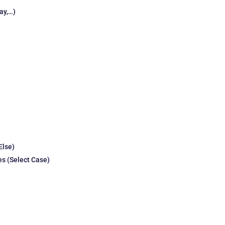
ay,…)
Else)
es (Select Case)