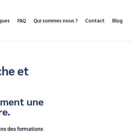
iques
FAQ
Qui sommes nous ?
Contact
Blog
che et
ement une
re.
ans des formations