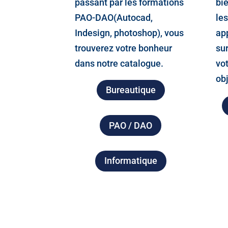
passant par les formations
bie
PAO-DAO(Autocad,
le
Indesign, photoshop), vous
ap
trouverez votre bonheur
su
dans notre catalogue.
vot
obj
Bureautique
PAO / DAO
Informatique