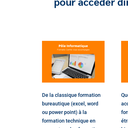
pour accéder di
De la classique formation
Que
bureautique (excel, word
ac
ou power point) à la
fo
formation technique en
étr