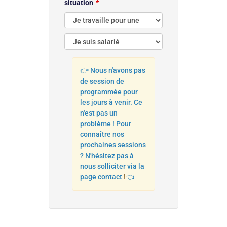
situation
👉 Nous n'avons pas
de session de
programmée pour
les jours à venir. Ce
n'est pas un
problème ! Pour
connaître nos
prochaines sessions
? N'hésitez pas à
nous solliciter via la
page contact
!
👈